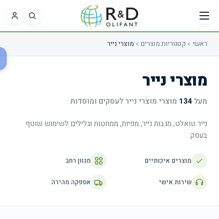
ילוג לתוכן הראשי
ראשי
קטגוריות מוצרים
מוצרי נייר
בקשת
מועדפים
הצעת
מוצרי נייר
מחיר
עדיין לא
מעל
134
מוצרי
מוצרי נייר
לעסקים ומוסדות
שמרתם
מוצרים
עדיין לא
נייר טואלט, מגבות נייר, מפיות, ממחטות וגלילים לשימוש שוטף
מועדפים.
הוספתם
בעסק.
מוצרים
לבקשה.
מוצרים איכותיים
מגוון רחב
אפשר
ייה
גם
שירות אישי
אספקה מהירה
ל
לצרף
ועדפים
קובץ או
לכתוב