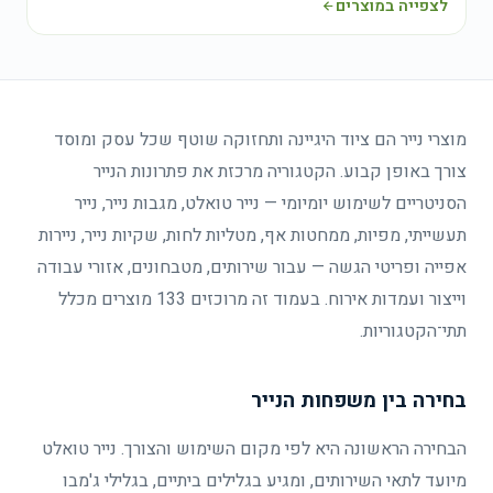
לצפייה במוצרים
מוצרי נייר הם ציוד היגיינה ותחזוקה שוטף שכל עסק ומוסד
צורך באופן קבוע. הקטגוריה מרכזת את פתרונות הנייר
הסניטריים לשימוש יומיומי — נייר טואלט, מגבות נייר, נייר
תעשייתי, מפיות, ממחטות אף, מטליות לחות, שקיות נייר, ניירות
אפייה ופריטי הגשה — עבור שירותים, מטבחונים, אזורי עבודה
וייצור ועמדות אירוח. בעמוד זה מרוכזים 133 מוצרים מכלל
תתי־הקטגוריות.
בחירה בין משפחות הנייר
הבחירה הראשונה היא לפי מקום השימוש והצורך. נייר טואלט
מיועד לתאי השירותים, ומגיע בגלילים ביתיים, בגלילי ג'מבו