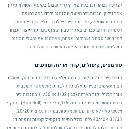
לצריכה גבוהה וכן בנייר צץ רץ (נייר שבת) בקיפול הנשלף גיליון
אחר גיליון. מגבות נייר מיועדות לניגוב ידיים במטבחונים
ובעמדות שטיפה, ונייר תעשייתי — לרוב בגליל רחב — מיועד
לספיגה וניגוב כבדים באזורי עבודה, מוסכים וקווי ייצור, ונבחר
לפי כושר ספיגה ועמידות. מפיות, ממחטות אף ומטליות לחות
משלימות את פתרונות ההיגיינה האישית והשולחנית.
פורמטים, קיפולים, קודי אריזה ומותגים
מוצרי נייר נבדלים לא רק בסוג אלא גם בפורמט ובמתקן שאליו
הם מתאימים. בנייר טואלט נהוג לבדוק את מספר השכבות,
אורך הגליל וקוד האריזה (כגון 1/32 או 1/36). במגבות נייר
ובנייר תעשייתי קיימים קיפול 1/6, סלים רול (Slim Roll) ומתקני
No touch ללא מגע. מפיות מגיעות במידות נפוצות 20/20,
33/33 ו-40/40 ס"מ, כולל מפיות קוקטייל קטנות ומפיות דו
שכבתי, חלקן להנחה ישירה על השולחן וחלקן למתקן מפיות או