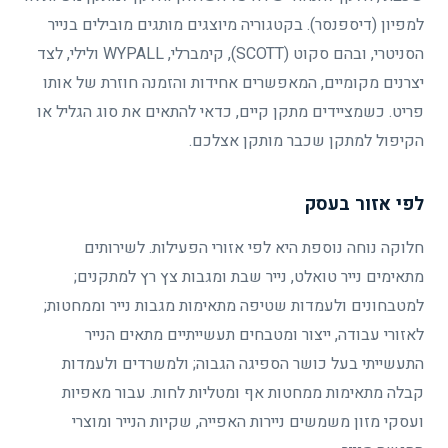
למפיון (דיספנסר). בקטגוריה מיוצגים מותגים מובילים בנייר
הסניטרי, ובהם סקוט (SCOTT), קימברלי, WYPALL ולילי, לצד
יצרנים מקומיים, המאפשרים אחידות והזמנה חוזרת של אותו
פריט. כשמציידים מתקן קיים, כדאי להתאים את סוג הגליל או
הקיפול למתקן שכבר מותקן אצלכם.
לפי אזור בעסק
חלוקה נוחה נוספת היא לפי אזורי הפעילות. לשירותים
מתאימים נייר טואלט, נייר שבת ומגבות צץ רץ למתקנים;
למטבחונים ולעמדות שטיפה מתאימות מגבות נייר וממחטות;
לאזורי עבודה, ייצור ומטבחים תעשייתיים מתאים הנייר
התעשייתי בעל כושר הספיגה הגבוה; ולמשרדים ולעמדות
קבלה מתאימות ממחטות אף ומטליות לחות. עבור מאפיות
ועסקי מזון משמשים ניירות האפייה, שקיות הנייר ומוצרי