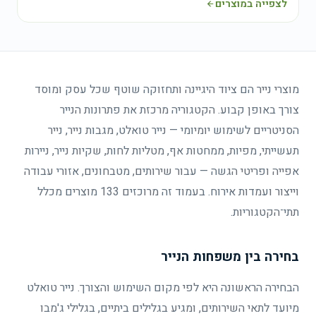
לצפייה במוצרים
מוצרי נייר הם ציוד היגיינה ותחזוקה שוטף שכל עסק ומוסד
צורך באופן קבוע. הקטגוריה מרכזת את פתרונות הנייר
הסניטריים לשימוש יומיומי — נייר טואלט, מגבות נייר, נייר
תעשייתי, מפיות, ממחטות אף, מטליות לחות, שקיות נייר, ניירות
אפייה ופריטי הגשה — עבור שירותים, מטבחונים, אזורי עבודה
וייצור ועמדות אירוח. בעמוד זה מרוכזים 133 מוצרים מכלל
תתי־הקטגוריות.
בחירה בין משפחות הנייר
הבחירה הראשונה היא לפי מקום השימוש והצורך. נייר טואלט
מיועד לתאי השירותים, ומגיע בגלילים ביתיים, בגלילי ג'מבו