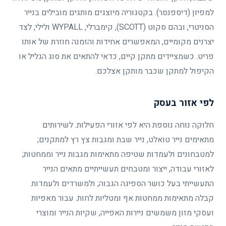
למפיון (דיספנסר). בקטגוריה מיוצגים מותגים מובילים בנייר
הסניטרי, ובהם סקוט (SCOTT), קימברלי, WYPALL ולילי, לצד
יצרנים מקומיים, המאפשרים אחידות והזמנה חוזרת של אותו
פריט. כשמציידים מתקן קיים, כדאי להתאים את סוג הגליל או
הקיפול למתקן שכבר מותקן אצלכם.
לפי אזור בעסק
חלוקה נוחה נוספת היא לפי אזורי הפעילות. לשירותים
מתאימים נייר טואלט, נייר שבת ומגבות צץ רץ למתקנים;
למטבחונים ולעמדות שטיפה מתאימות מגבות נייר וממחטות;
לאזורי עבודה, ייצור ומטבחים תעשייתיים מתאים הנייר
התעשייתי בעל כושר הספיגה הגבוה; ולמשרדים ולעמדות
קבלה מתאימות ממחטות אף ומטליות לחות. עבור מאפיות
ועסקי מזון משמשים ניירות האפייה, שקיות הנייר ומוצרי