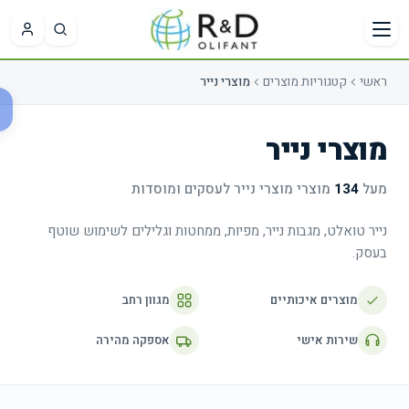
ילוג לתוכן הראשי
ראשי
קטגוריות מוצרים
מוצרי נייר
בקשת
מועדפים
הצעת
מוצרי נייר
מחיר
עדיין לא
מעל
134
מוצרי
מוצרי נייר
לעסקים ומוסדות
שמרתם
מוצרים
עדיין לא
נייר טואלט, מגבות נייר, מפיות, ממחטות וגלילים לשימוש שוטף
מועדפים.
הוספתם
בעסק.
מוצרים
לבקשה.
מוצרים איכותיים
מגוון רחב
אפשר
ייה
גם
שירות אישי
אספקה מהירה
ל
לצרף
ועדפים
קובץ או
לכתוב