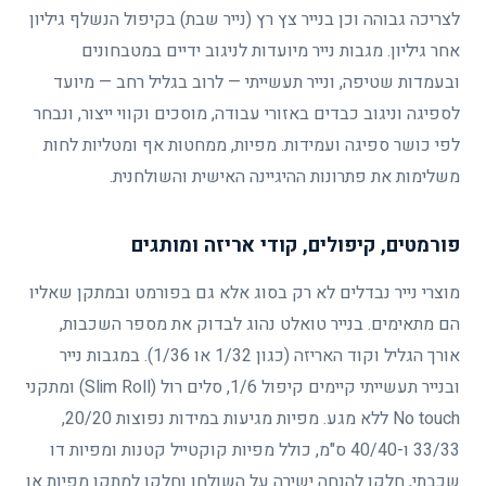
לצריכה גבוהה וכן בנייר צץ רץ (נייר שבת) בקיפול הנשלף גיליון
אחר גיליון. מגבות נייר מיועדות לניגוב ידיים במטבחונים
ובעמדות שטיפה, ונייר תעשייתי — לרוב בגליל רחב — מיועד
לספיגה וניגוב כבדים באזורי עבודה, מוסכים וקווי ייצור, ונבחר
לפי כושר ספיגה ועמידות. מפיות, ממחטות אף ומטליות לחות
משלימות את פתרונות ההיגיינה האישית והשולחנית.
פורמטים, קיפולים, קודי אריזה ומותגים
מוצרי נייר נבדלים לא רק בסוג אלא גם בפורמט ובמתקן שאליו
הם מתאימים. בנייר טואלט נהוג לבדוק את מספר השכבות,
אורך הגליל וקוד האריזה (כגון 1/32 או 1/36). במגבות נייר
ובנייר תעשייתי קיימים קיפול 1/6, סלים רול (Slim Roll) ומתקני
No touch ללא מגע. מפיות מגיעות במידות נפוצות 20/20,
33/33 ו-40/40 ס"מ, כולל מפיות קוקטייל קטנות ומפיות דו
שכבתי, חלקן להנחה ישירה על השולחן וחלקן למתקן מפיות או