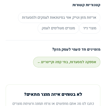
לצריכה שוטפת, ולא באריזות קטנות. בנוסף, פריטים
קטגוריות קשורות
שמיועדים לשימוש מסחרי נוטים להיות קשיחים יותר —
צלחת שנושאת מנה מלאה, סכו״ם שלא נשבר, וכוס
אריזות מזון וטייק אווי בסיטונאות לעסקים ולמסעדות
שעומדת במשקה חם. בבחירה לעסק כדאי להתחיל מקצב
מוצרי נייר
מוצרים משלימים לעסק
הצריכה ומיחידת המכירה, ורק אז לרדת לדגם.
מזמינים חד פעמי לעסק מזון?
אספקה למסעדות, בתי קפה וקייטרינג
←
לא בטוחים איזה מוצר מתאים?
כתבו לנו מה אתם מחפשים או צרפו תמונה ורשימת מוצרים