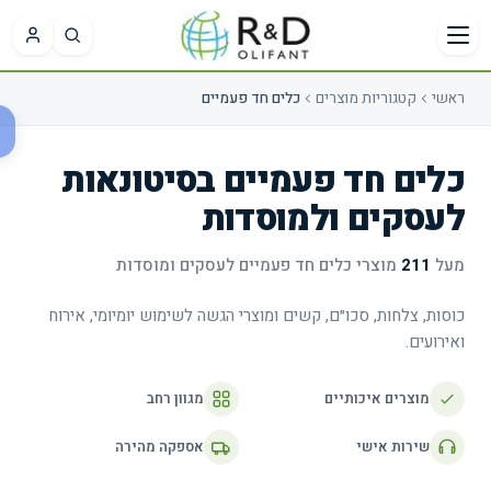
ילוג לתוכן הראשי
ראשי
קטגוריות מוצרים
כלים חד פעמיים
בקשת
מועדפים
הצעת
כלים חד פעמיים בסיטונאות
מחיר
לעסקים ולמוסדות
עדיין לא
שמרתם
מוצרים
מעל
211
מוצרי
כלים חד פעמיים
לעסקים ומוסדות
עדיין לא
מועדפים.
הוספתם
כוסות, צלחות, סכו״ם, קשים ומוצרי הגשה לשימוש יומיומי, אירוח
מוצרים
ואירועים.
לבקשה.
אפשר
ייה
מוצרים איכותיים
מגוון רחב
גם
ל
לצרף
שירות אישי
אספקה מהירה
ועדפים
קובץ או
לכתוב