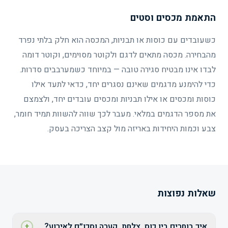
התאמת מכסים וסטים
כשעובדים עם כוסות או תבניות, המכסה הוא חלק בלתי נפרד
מהבחירה. מכסה מתאים לדגם ולקוטר מסוימים, וקוטר דומה
לבדו אינו מבטיח סגירה טובה — במיוחד כשמערבבים סדרות.
כדי להימנע מדגמים שאינם נסגרים יחד, כדאי לתעד אילו
כוסות ומכסים או אילו תבניות ומכסים עובדים יחד, ולצמצם
את מספר הדגמים במלאי. מעבר לכך שווה להשוות תמיד חומר,
צבע וכמות היחידות באריזה מול קצב הצריכה בעסק.
שאלות נפוצות
איך בוחרים בין כוס, צלחת, קערה וסכו״ם לאירוע?
+