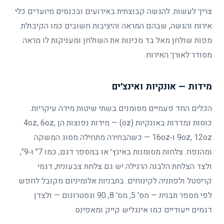
צריך לעשות. להגשה קבוצתית באירועים ובכנסים מיועדים כלי
אירוח והגשה, שבהם המראה והיציבות חשובים כמו הקיבולת.
מפות שולחן מאל בד מכינות את השולחן ומעניקות לו מראה
מסודר לאורך האירוח.
מידות — אונקיות ואינצ׳ים
הכלים החד פעמיים מסומנים בשתי שיטות מידה עיקריות.
כוסות נמדדות באונקיות (oz) — מידות נפוצות הן 4oz, 6oz,
9oz, 12oz ו‑16oz — כשהבחירה מתחילה מסוג המשקה
ומהנפח. צלחות מסומנות באינץ׳ או במספר דגם, כמו 7" ו‑9",
ולצד הצלחת הלבנה הרגילה יש גם צלחת צבעונית, דגמי
קריסטל ולפתניה לקינוחים. בתבניות אלומיניום מקובל לחפש
לפי מספר תבנית — מס' 5, מס' 8, 90 וגסטרונום — ולצדן
דגמים ייעודיים כמו אינגליש קייק ומאפינס.