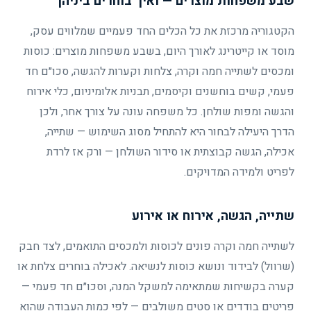
שבע משפחות מוצרים — ואיך בוחרים ביניהן
הקטגוריה מרכזת את כל הכלים החד פעמיים שמלווים עסק,
מוסד או קייטרינג לאורך היום, בשבע משפחות מוצרים: כוסות
ומכסים לשתייה חמה וקרה, צלחות וקערות להגשה, סכו״ם חד
פעמי, קשים בוחשנים וקיסמים, תבניות אלומיניום, כלי אירוח
והגשה ומפות שולחן. כל משפחה עונה על צורך אחר, ולכן
הדרך היעילה לבחור היא להתחיל מסוג השימוש — שתייה,
אכילה, הגשה קבוצתית או סידור השולחן — ורק אז לרדת
לפריט ולמידה המדויקים.
שתייה, הגשה, אירוח או אירוע
לשתייה חמה וקרה פונים לכוסות ולמכסים התואמים, לצד חבק
(שרוול) לבידוד ונושא כוסות לנשיאה. לאכילה בוחרים צלחת או
קערה בקשיחות שמתאימה למשקל המנה, וסכו״ם חד פעמי —
פריטים בודדים או סטים משולבים — לפי כמות העבודה שהוא